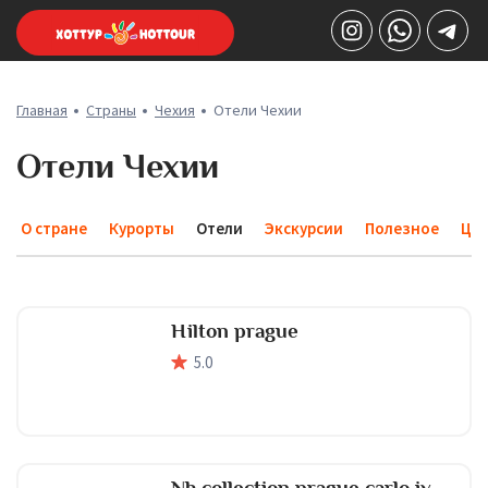
Главная
Страны
Чехия
Отели Чехии
Отели Чехии
О стране
Курорты
Отели
Экскурсии
Полезное
Це
Hilton prague
5
.0
Nh collection prague carlo iv