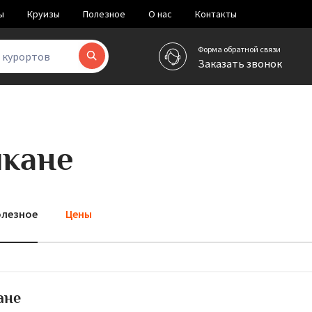
ы
Круизы
Полезное
О нас
Контакты
Форма обратной связи
и курортов
Заказать звонок
икане
лезное
Цены
ане