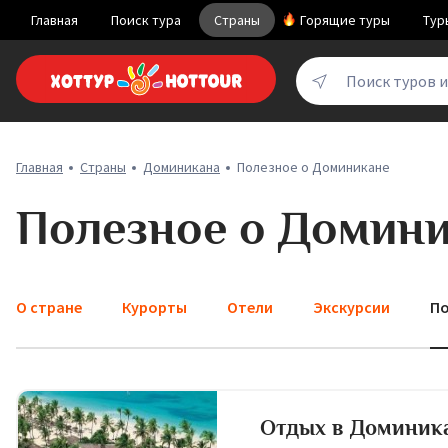
Главная
Поиск тура
Страны
Горящие туры
Тур
Поиск туров 
Главная
Страны
Доминикана
Полезное о Доминикане
Полезное о Домин
О стране
Курорты
Отели
Экскурсии
По
Отдых в Доминик