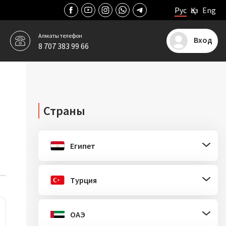
Рус
Қаз
Eng
Алматы
телефон
Вход
8 707 383 99 66
Страны
Египет
Турция
ОАЭ