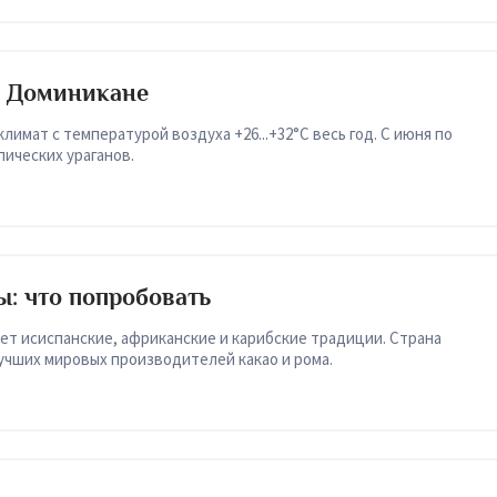
в Доминикане
имат с температурой воздуха +26...+32°C весь год. С июня по
пических ураганов.
: что попробовать
ет исиспанские, африканские и карибские традиции. Страна
учших мировых производителей какао и рома.