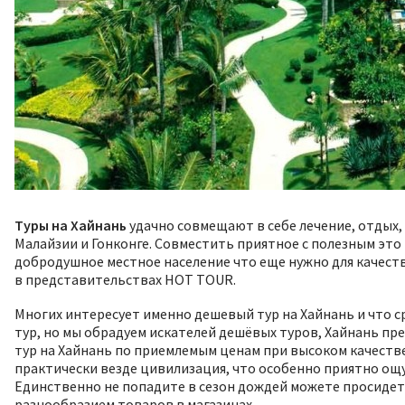
Туры на Хайнань
удачно совмещают в себе лечение, отдых,
Малайзии и Гонконге. Совместить приятное с полезным это 
добродушное местное население что еще нужно для качеств
в представительствах HOT TOUR.
Многих интересует именно дешевый тур на Хайнань и что с
тур, но мы обрадуем искателей дешёвых туров, Хайнань пр
тур на Хайнань по приемлемым ценам при высоком качестве
практически везде цивилизация, что особенно приятно ощ
Единственно не попадите в сезон дождей можете просидет
разнообразием товаров в магазинах.