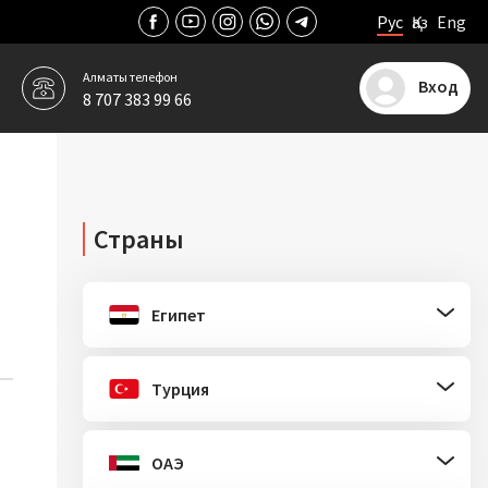
Рус
Қаз
Eng
Алматы
телефон
Вход
8 707 383 99 66
Страны
Египет
Турция
ОАЭ