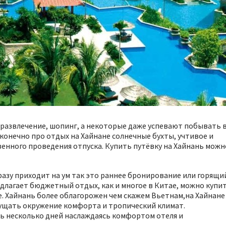
 развлечение, шопинг, а некоторые даже успевают побывать 
конечно про отдых на Хайнане солнечные бухты, учтивое и
енного проведения отпуска. Купить путёвку на Хайнань можн
разу приходит на ум так это раннее бронирование или горящи
едлагает бюджетный отдых, как и многое в Китае, можно купи
. Хайнань более облагорожен чем скажем Вьетнам,на Хайнане
ущать окружение комфорта и тропический климат.
ь несколько дней наслаждаясь комфортом отеля и