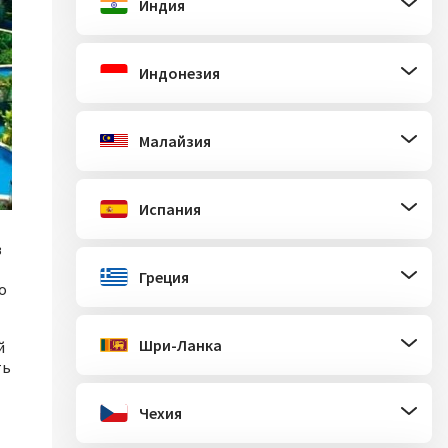
Индия
Индонезия
Малайзия
Испания
в
Греция
о
Шри-Ланка
й
ть
Чехия