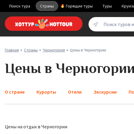
Поиск тура
Страны
Горящие туры
Туры
Круиз
Поиск туров 
Главная
Страны
Черногория
Цены в Черногории
Цены в Черногори
О стране
Курорты
Отели
Экскурсии
По
Цены на отдых в Черногории