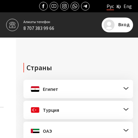
Рус
Қаз
Eng
Алматы
телефон
Вход
8 707 383 99 66
Страны
Египет
Турция
ОАЭ