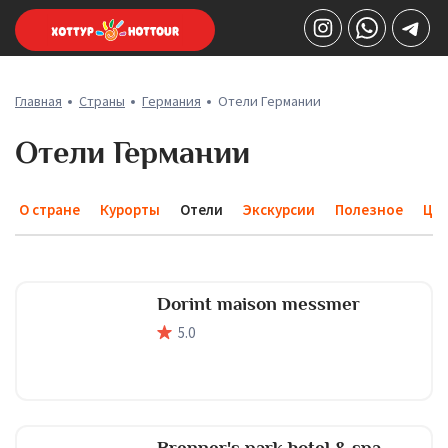
Главная
Страны
Германия
Отели Германии
Отели Германии
О стране
Курорты
Отели
Экскурсии
Полезное
Це
Dorint maison messmer
5
.0
Brenner's park hotel & spa