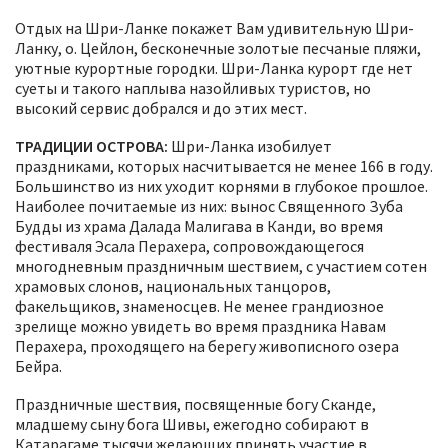
Отдых на Шри-Ланке покажет Вам удивительную Шри-
Ланку, о. Цейлон, бесконечные золотые песчаные пляжи,
уютные курортные городки. Шри-Ланка курорт где нет
суеты и такого наплыва назойливых туристов, но
высокий сервис добрался и до этих мест.
ТРАДИЦИИ ОСТРОВА
:
Шри-Ланка изобилует
праздниками, которых насчитывается не менее 166 в году.
Большинство из них уходит корнями в глубокое прошлое.
Наиболее почитаемые из них: вынос Священного Зуба
Будды из храма Далада Малигава в Канди, во время
фестиваля Эсала Перахера, сопровождающегося
многодневным праздничным шествием, с участием сотен
храмовых слонов, национальных танцоров,
факельщиков, знаменосцев. Не менее грандиозное
зрелище можно увидеть во время праздника Навам
Перахера, проходящего на берегу живописного озера
Бейра.
Праздничные шествия, посвященные богу Сканде,
младшему сыну бога Шивы, ежегодно собирают в
Катарагаме тысячи желающих принять участие в