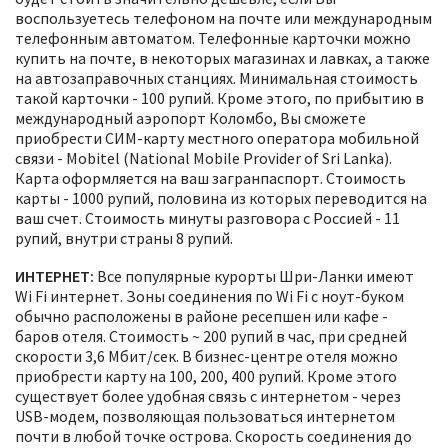
воспользуетесь телефоном на почте или международным
телефонным автоматом. Телефонные карточки можно
купить на почте, в некоторых магазинах и лавках, а также
на автозаправочных станциях. Минимальная стоимость
такой карточки - 100 рупий. Кроме этого, по прибытию в
международный аэропорт Коломбо, Вы сможете
приобрести СИМ-карту местного оператора мобильной
связи - Mobitel (National Mobile Provider of Sri Lanka).
Карта оформляется на ваш загранпаспорт. Стоимость
карты - 1000 рупий, половина из которых переводится на
ваш счет. Стоимость минуты разговора с Россией - 11
рупий, внутри страны 8 рупий.
ИНТЕРНЕТ:
Все популярные курорты Шри-Ланки имеют
Wi Fi интернет. Зоны соединения по Wi Fi с ноут-буком
обычно расположены в районе ресепшен или кафе -
баров отеля. Стоимость ~ 200 рупий в час, при средней
скорости 3,6 Мбит/сек. В бизнес-центре отеля можно
приобрести карту на 100, 200, 400 рупий. Кроме этого
существует более удобная связь с интернетом - через
USB-модем, позволяющая пользоваться интернетом
почти в любой точке острова. Скорость соединения до