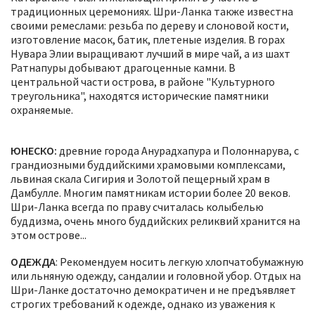
традиционных церемониях. Шри-Ланка также известна
своими ремеслами: резьба по дереву и слоновой кости,
изготовление масок, батик, плетеные изделия. В горах
Нувара Элии выращивают лучший в мире чай, а из шахт
Ратнапуры добывают драгоценные камни. В
центральной части острова, в районе "Культурного
треугольника", находятся исторические памятники
охраняемые.
ЮНЕСКО:
древние города Анурадхапура и Полоннарува, с
грандиозными буддийскими храмовыми комплексами,
львиная скала Сигирия и Золотой пещерный храм в
Дамбулле. Многим памятникам истории более 20 веков.
Шри-Ланка всегда по праву считалась колыбелью
буддизма, очень много буддийских реликвий хранится на
этом острове...
ОДЕЖДА
: Рекомендуем носить легкую хлопчатобумажную
или льняную одежду, сандалии и головной убор. Отдых на
Шри-Ланке достаточно демократичен и не предъявляет
строгих требований к одежде, однако из уважения к