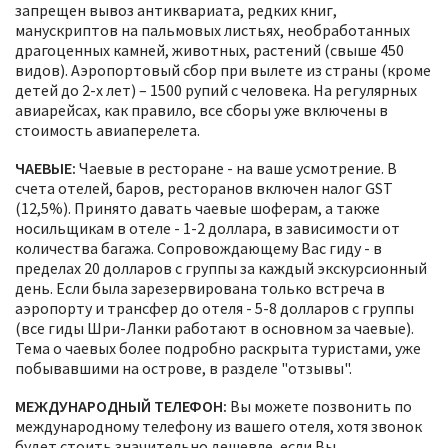
запрещен вывоз антиквариата, редких книг,
манускриптов на пальмовых листьях, необработанных
драгоценных камней, животных, растений (свыше 450
видов). Аэропортовый сбор при вылете из страны (кроме
детей до 2-х лет) – 1500 рупий с человека. На регулярных
авиарейсах, как правило, все сборы уже включены в
стоимость авиаперелета.
ЧАЕВЫЕ:
Чаевые в ресторане - на ваше усмотрение. В
счета отелей, баров, ресторанов включен налог GST
(12,5%). Принято давать чаевые шоферам, а также
носильщикам в отеле - 1-2 доллара, в зависимости от
количества багажа. Сопровождающему Вас гиду - в
пределах 20 долларов с группы за каждый экскурсионный
день. Если была зарезервирована только встреча в
аэропорту и трансфер до отеля - 5-8 долларов с группы
(все гиды Шри-Ланки работают в основном за чаевые).
Тема о чаевых более подробно раскрыта туристами, уже
побывавшими на острове, в разделе "отзывы".
МЕЖДУНАРОДНЫЙ ТЕЛЕФОН:
Вы можете позвонить по
международному телефону из вашего отеля, хотя звонок
будет стоить значительно дешевле, если Вы