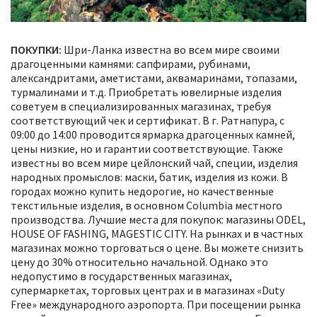
ПОКУПКИ
:
Шри-Ланка известна во всем мире своими
драгоценными камнями: сапфирами, рубинами,
александритами, аметистами, аквамаринами, топазами,
турмалинами и т.д. Приобретать ювелирные изделия
советуем в специализированных магазинах, требуя
соответствующий чек и сертификат. В г. Ратнапура, с
09:00 до 14:00 проводится ярмарка драгоценных камней,
цены низкие, но и гарантии соответствующие. Также
известны во всем мире цейлонский чай, специи, изделия
народных промыслов: маски, батик, изделия из кожи. В
городах можно купить недорогие, но качественные
текстильные изделия, в основном Columbia местного
производства. Лучшие места для покупок: магазины ODEL,
HOUSE OF FASHING, MAGESTIC CITY. На рынках и в частных
магазинах можно торговаться о цене. Вы можете снизить
цену до 30% относительно начальной. Однако это
недопустимо в государственных магазинах,
супермаркетах, торговых центрах и в магазинах «Duty
Free» международного аэропорта. При посещении рынка