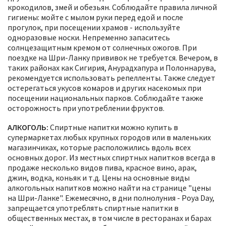
крокодилов, змей и обезьян. Соблюдайте правила личной
гигиены: мойте с мылом руки перед едой и после
прогулок, при посещении храмов - используйте
одноразовые носки. Непременно запаситесь
солнцезащитным кремом от солнечных ожогов. При
поездке на Шри-Ланку прививок не требуется. Вечером, в
таких районах как Сигирия, Анурадхапура и Полоннарува,
рекомендуется использовать репелленты. Также следует
остерегаться укусов комаров и других насекомых при
посещении национальных парков. Соблюдайте также
осторожность при употреблении фруктов.
АЛКОГОЛЬ:
Спиртные напитки можно купить в
супермаркетах любых крупных городов или в маленьких
магазинчиках, которые расположились вдоль всех
основных дорог. Из местных спиртных напитков всегда в
продаже несколько видов пива, красное вино, арак,
джин, водка, коньяк и т.д. Цены на основные виды
алкогольных напитков можно найти на странице "цены
на Шри-Ланке". Ежемесячно, в дни полнолуния - Poya Day,
запрещается употреблять спиртные напитки в
общественных местах, в том числе в ресторанах и барах