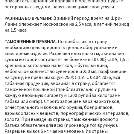
опасайтесь карманных воришек и мошенников. Будьте
осторожны с людьми, навязывающими свои услуги...
РАЗНИЦА ВО ВРЕМЕНИ:
В зимний период время на Шри-
Ланке опережает московское на 2,5 часа, в летний период
на 1,5 часа.
ТАМОЖЕННЫЕ ПРАВИЛА:
По прибытию в страну
необходимо декларировать ценное оборудование и
ювелирные изделия. Разрешен ввоз валюты, эквивалент
суммы которой составляет не более чем 10 000$ США, 1,5 л.
крепких алкогольных напитков, 2 бутылки вина,
небольшое количество сувениров и 250 мл. парфюмерии
на сумму, не превышающую 250$ США. С 03.04.2026, вся
табачная продукция, ввозимая в страну, облагается
таможенной пошлиной (приблизительно 7 рупий за
каждую ввозимую сигарету и 1300 рупий за килограмм
табака или сигар). Строго запрещен ввоз наркотиков,
огнестрельного и колющего оружия, боеприпасов,
взрывоопасных веществ, порнографических материалов,
золота. При выезде из страны, таможенный досмотр
багажа обязателен для всех (производится вручную).
Разрешен вывоз 6 кг. чая на человека. Из страны