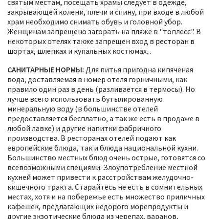
святым местам, посещать храмы следует в одежде,
закрывающей колени, плечи и спину, при входе в любой
храм необходимо снимать обувь и головной убор.
Женщинам запрещено загорать на пляже в "топлесс". В
некоторых отелях также запрещен вход в ресторан в
шортах, шлепках и купальных костюмах...
САНИТАРНЫЕ НОРМЫ:
Для питья пригодна кипяченая
вода, доставляемая в номер отеля горничными, как
правило один раз в день (разливается в термосы). Но
лучше всего использовать бутылированную
минеральную воду (в большинстве отелей
предоставляется бесплатно, а так же есть в продаже в
любой лавке) и другие напитки фабричного
производства. В ресторанах отелей подают как
европейские блюда, так и блюда национальной кухни.
Большинство местных блюд очень острые, готовятся со
всевозможными специями. Злоупотребление местной
кухней может привести к расстройствам желудочно-
кишечного тракта. Старайтесь не есть в сомнительных
местах, хотя и на побережье есть множество приличных
кафешек, предлагающих недорого морепродукты и
другие экзотические блюда из черепах, варанов,