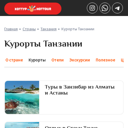
Главная
Страны
Танзания
Курорты Танзании
Курорты Танзании
О стране
Курорты
Отели
Экскурсии
Полезное
Це
Туры в Занзибар из Алматы
и Астаны
Отдых в Стоун Тауне