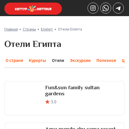
Главная
Страны
Египет
Отели Египта
Отели Египта
О стране
Курорты
Отели
Экскурсии
Полезное
Це
Fun&sun family sultan
gardens
5
.0
Aqua mondo abu soma resort