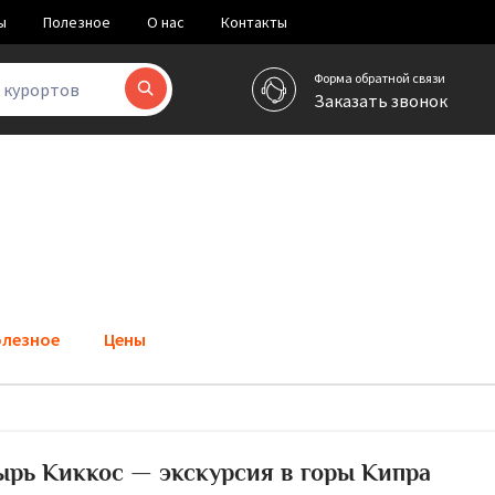
ы
Полезное
О нас
Контакты
Форма обратной связи
и курортов
Заказать звонок
лезное
Цены
ырь Киккос — экскурсия в горы Кипра