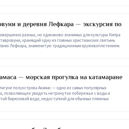
вуни и деревня Лефкара — экскурсия по
у
овершенно разных, но одинаково значимых для культуры Кипра
тавровуни, хранящий одну из главных христианских святынь
ревню Лефкара, знаменитую традиционным кружевоплетением.
камаса — морская прогулка на катамаране
 лагуне полуострова Акамас — одно из самых популярных
ра, позволяющее увидеть нетронутое побережье с воды и
истой бирюзовой воде, недоступной для обычных пляжных