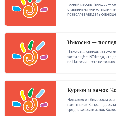
Горный массив Троодос — с
старинными монастырями, в
позволяет увидеть соверше
курортов побережья.
Никосия — послед
экскурсия на Кип
Никосия — уникальная стол
части ещё с 1974 года, что
по Никосии — это не только
свидетельство кипрского к
Курион и замок К
Кипра
Недалеко от Лимассола рас
памятников Кипра — древний
средневековый замок Колосс