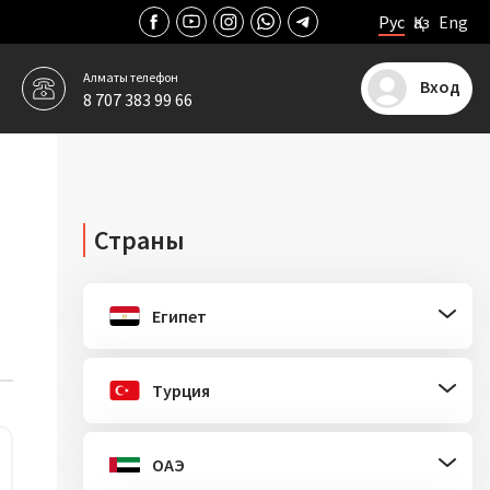
Рус
Қаз
Eng
Алматы
телефон
Вход
8 707 383 99 66
Страны
Египет
Турция
ОАЭ