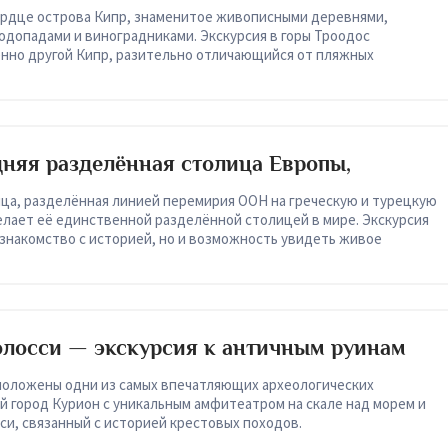
ердце острова Кипр, знаменитое живописными деревнями,
одопадами и виноградниками. Экскурсия в горы Троодос
нно другой Кипр, разительно отличающийся от пляжных
няя разделённая столица Европы,
ре
ица, разделённая линией перемирия ООН на греческую и турецкую
 делает её единственной разделённой столицей в мире. Экскурсия
 знакомство с историей, но и возможность увидеть живое
онфликта.
олосси — экскурсия к античным руинам
положены одни из самых впечатляющих археологических
 город Курион с уникальным амфитеатром на скале над морем и
и, связанный с историей крестовых походов.