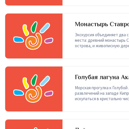
Монастырь Ставро
кружевному Кипр
Экскурсия объединяет два с
места: древний монастырь С
острова, и живописную де
Голубая лагуна А
по Кипру
Морская прогулка к Голубой
развлечений на западе Кип
искупаться в кристально ч
туристов.