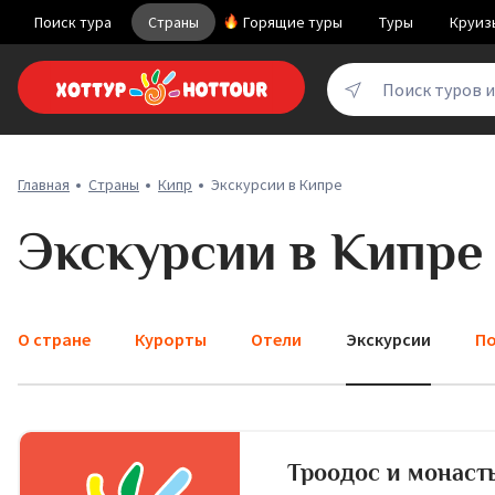
Поиск тура
Страны
Горящие туры
Туры
Круиз
Поиск туров 
Главная
Страны
Кипр
Экскурсии в Кипре
Экскурсии в Кипре
О стране
Курорты
Отели
Экскурсии
По
Троодос и монаст