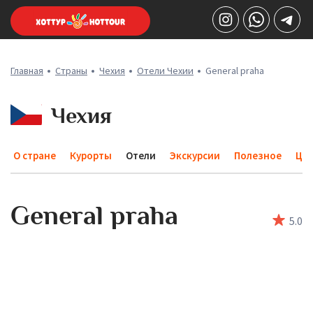
Главная
Страны
Чехия
Отели Чехии
General praha
Чехия
О стране
Курорты
Отели
Экскурсии
Полезное
Це
General praha
5
.0