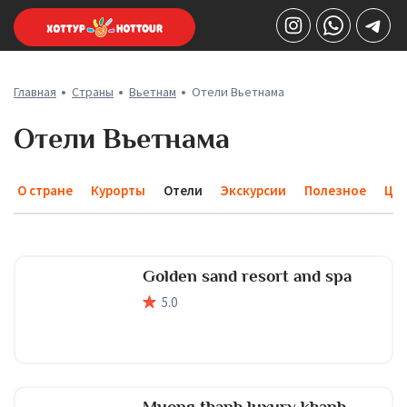
Главная
Страны
Вьетнам
Отели Вьетнама
Отели Вьетнама
О стране
Курорты
Отели
Экскурсии
Полезное
Це
Golden sand resort and spa
5
.0
Muong thanh luxury khanh