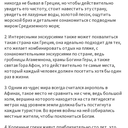
никогда не бывал в Греции, но чтобы действительно
увидеть его чистоту, стоит навестить эту страну,
увидеть её лазурные воды, золотой песок, ощутить
морской бриз и детальнее ознакомиться с подводным
миром Средиземного моря;
2. Интересными экскурсиями также может похвалиться
такая страна как Греция, она идеально подходит для тех,
кто желает комбинировать отдых на пляже, с
ознакомительными экскурсиями по стране, ведь
гробницы Агамемнона, храмы Богини Геры, а также
святая Гора Афон, это действительно те самые места,
который каждый человек должен посетить хотя бы один
раз в жизни.
3. Одним из чудес мира всегда считался акрополь в
Афинах, такое место не сравнить ни с чем, ведь большой
холм, вершина которого находится на ста пятидесяти
метрах над уровнем земли должна быть постигнута
каждым туристом. Во время войны на ней собирались
местные жители, чтобы поклониться Богам.
4. Коренные греки живут приблизительно сто лет, это