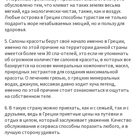
обусловлено тем, что климат на таких землях весьма
мягкий, еда экологически чистая, также, как и воздух.
Любые острова в Греции способны туристам не только
подарить море незабываемых эмоций, но и пользу для
здоровья.
5. Салоны красоты берут своё начало именно в Греции,
именно по этой причине на территории данной страны
имеется более чем 30 спа-отелей, это если не упоминать
об огромном количестве салонов красоты, в которых все
базируется на основе минеральных компонентов, масел,
природных экстрактов для создания максимальной
красоты. О лечениях грязью, о грецких минеральных
водах, джакузи, массажах давно ходит куча легенд,
именно по этой причине стоит ознакомиться и ощутить
на собственном теле.
6. В такую страну можно приехать, как и с семьей, так и с
друзьями, ведь в Греции приятные цены на путёвки и
отдых в целом, который заслуживает уважения. Качество
обслуживания и сервиса способны поразить любого, и в
лучшую сторону удивить.