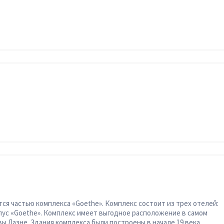
ся частью комплекса «Goethe». Комплекс состоит из трех отелей:
орпус «Goethe». Комплекс имеет выгодное расположение в самом
 Лазне. Здания комплекса были построены в начале 19 века,