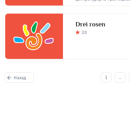
сейчас имеют неоготический
Drei rosen
2
.0
1
...
Назад