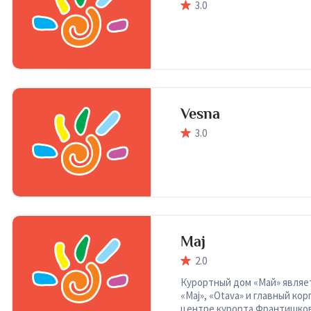
3
.0
Vesna
3
.0
Maj
2
.0
Курортный дом «Май» являет
«Maj», «Otava» и главный к
центре курорта Франтишковы