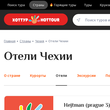
Поиск тура
Страны
Горящие туры
Туры
Круиз
Поиск туров 
Главная
Страны
Чехия
Отели Чехии
Отели Чехии
О стране
Курорты
Отели
Экскурсии
По
Hejtman (prague 3