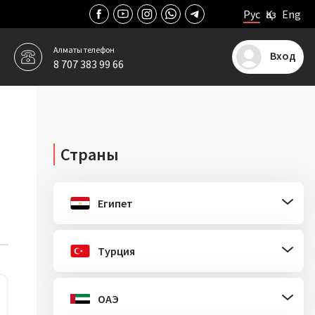
Рус
Қаз
Eng
Алматы
телефон
Вход
8 707 383 99 66
Страны
Египет
Турция
ОАЭ