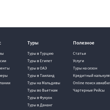
с
Туры
Полезное
вы
Туры в Турцию
Статьи
сии
Туры в Египет
Услуги
менты
Туры в ОАЭ
Туры на сезон
неры
Туры в Таиланд
Кредитный калькуля
пании
Туры на Мальдивы
Online поиск авиаби
Туры во Вьетнам
Чартерные Рейсы
Туры в Фукуок
Туры в Дананг