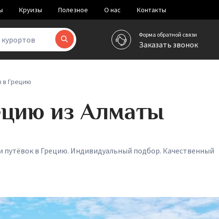
ы
Круизы
Полезное
О нас
Контакты
Форма обратной связи
и курортов
Заказать звонок
 в Грецию
ецию из Алматы
 и путёвок в Грецию. Индивидуальный подбор. Качественный