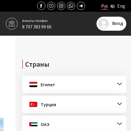
Рус
Қаз
Eng
Алматы
телефон
Вход
8 707 383 99 66
Страны
Египет
Турция
ОАЭ