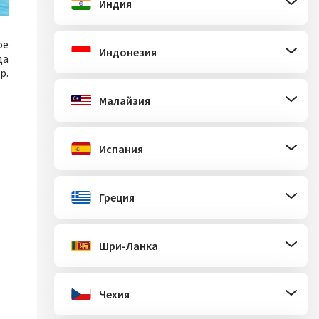
Индия
ое
Индонезия
да
р.
Малайзия
Испания
Греция
Шри-Ланка
Чехия