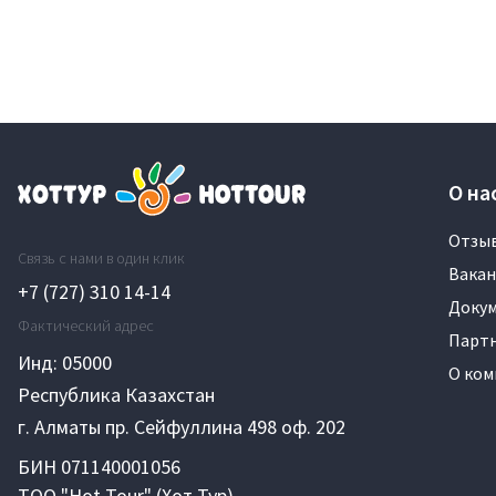
О на
Отзы
Связь с нами в один клик
Вакан
+7 (727) 310 14-14
Доку
Фактический адрес
Парт
Инд: 05000
О ком
Республика Казахстан
г. Алматы пр. Сейфуллина 498 оф. 202
БИН 071140001056
ТОО "Hot Tour" (Хот Тур)