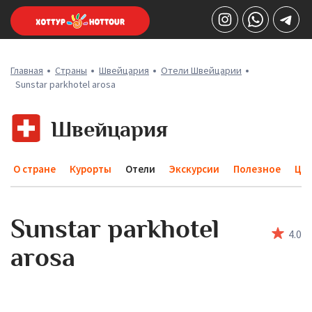
Главная
Страны
Швейцария
Отели Швейцарии
Sunstar parkhotel arosa
Швейцария
О стране
Курорты
Отели
Экскурсии
Полезное
Це
Sunstar parkhotel
4
.0
arosa