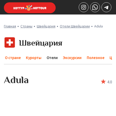
Главная
Страны
Швейцария
Отели Швейцарии
Adula
Швейцария
О стране
Курорты
Отели
Экскурсии
Полезное
Це
Adula
4
.0