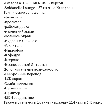
•Cassons A+C – 85 кв.м. на 35 персон
•Soldanella Lounge – 57 кв.м. на 20 персон.
Техническое оснащение:
•флип чарт
•проектор
•рабочая доска
•маленький экран
•большой экран
•Видео,TV, CD, Audio
•Усилитель
•Микрофон
•Кафедра
•Ксерокс
•Беспроводной Интернет
Дополнительные возможности:
•Синхронный перевод
•LCD экран
•Слайд-проектор
•Прожекторы
•Принтер
•ISDN соединение
Также в отеле есть 2 банкетных зала – 114 кв.м. и 148 кв.м.,