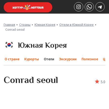
Главная
Страны
Южная Корея
Отели в Южной Корее
Conrad seoul
Южная Корея
О стране
Курорты
Отели
Экскурсии
Полезное
Це
Conrad seoul
5
.0