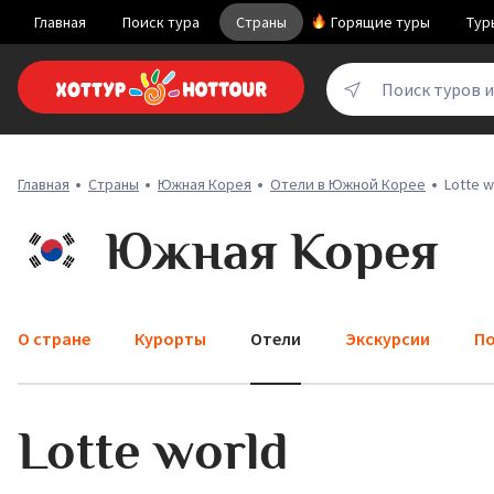
Главная
Поиск тура
Страны
Горящие туры
Тур
Поиск туров 
Главная
Страны
Южная Корея
Отели в Южной Корее
Lotte w
Южная Корея
О стране
Курорты
Отели
Экскурсии
По
Lotte world