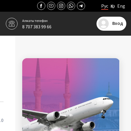
Рус
Қаз
Eng
Алматы
телефон
Вход
8 707 383 99 66
5
.0